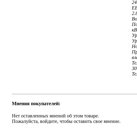
24
EE
2.
Во
По
кВ
Ур
Ур
Но
Пр
вл
Те
30
Те
Мнения покупателей:
Нет оставленных мнений об этом товаре.
Пожалуйста, войдите, чтобы оставить свое мнение.