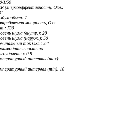
0/1/50
R (энергоэффективность) Охл.:
81
здухообмен:
7
требляемая мощность, Охл.
т.:
730
овень шума (внутр.):
28
овень шума (наруж.):
50
минальный ток Охл.:
3.4
оизводительность по
агоудалению:
0.8
мпературный интервал (max):
мпературный интервал (min):
18