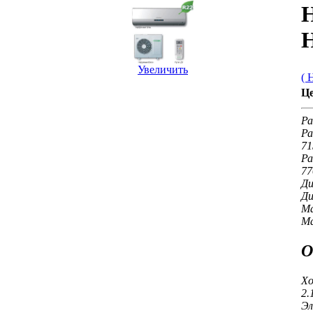
H
Увеличить
( 
Ц
Ра
Ра
71
Ра
77
Ди
Ди
Ма
Ма
О
Хо
2.
Эл