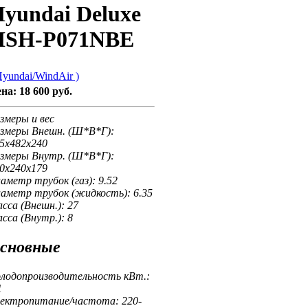
yundai Deluxe
HSH-P071NBE
Hyundai/WindAir )
ена:
18 600 руб.
змеры и вес
змеры Внешн. (Ш*В*Г):
5x482x240
змеры Внутр. (Ш*В*Г):
0x240x179
аметр трубок (газ):
9.52
аметр трубок (жидкость):
6.35
сса (Внешн.):
27
сса (Внутр.):
8
сновные
лодопроизводительность кВт.:
1
ектропитание/частота:
220-