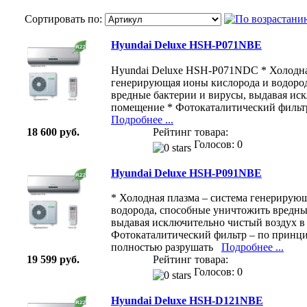
Сортировать по:
Hyundai Deluxe HSH-P071NBE
Hyundai Deluxe HSH-P071NDC * Холодна
генерирующая ионы кислорода и водоро
вредные бактерии и вирусы, выдавая ис
помещение * Фотокаталитический фильт
Подробнее ...
18 600 руб.
Рейтинг товара:
Голосов: 0
Hyundai Deluxe HSH-P091NBE
* Холодная плазма – система генерирую
водорода, способные уничтожить вредны
выдавая исключительно чистый воздух в
Фотокаталитический фильтр – по принци
полностью разрушать
Подробнее ...
19 599 руб.
Рейтинг товара:
Голосов: 0
Hyundai Deluxe HSH-D121NBE