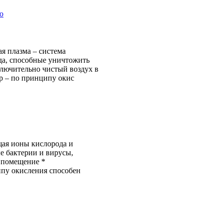
я плазма – система
да, способные уничтожить
ключительно чистый воздух в
р – по принципу окис
щая ионы кислорода и
е бактерии и вирусы,
 помещение *
пу окисления способен